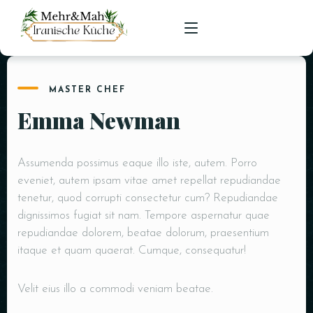
MASTER CHEF
HOME
Emma Newman
SPEISEKARTE
RESERVIERUNGEN
Assumenda possimus eaque illo iste, autem. Porro
eveniet, autem ipsam vitae amet repellat repudiandae
tenetur, quod corrupti consectetur cum? Repudiandae
dignissimos fugiat sit nam. Tempore aspernatur quae
repudiandae dolorem, beatae dolorum, praesentium
itaque et quam quaerat. Cumque, consequatur!
Velit eius illo a commodi veniam beatae.