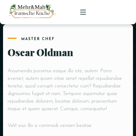
MASTER CHEF
HOME
Oscar Oldman
SPEISEKARTE
RESERVIERUNGEN
Assumenda possimus eaque illo iste, autem. Porro
eveniet, autem ipsam vitae amet repellat repudiandae
tenetur, quod corrupti consectetur cum? Repudiandae
dignissimos fugiat sit nam. Tempore aspernatur quae
repudiandae dolorem, beatae dolorum, praesentium
itaque et quam quaerat. Cumque, consequatur!
Velit eius illo a commodi veniam beatae.