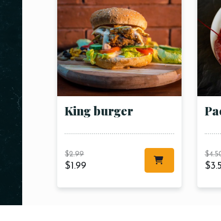
King burger
Pa
$
2.99
$
4.5
$
1.99
$
3.