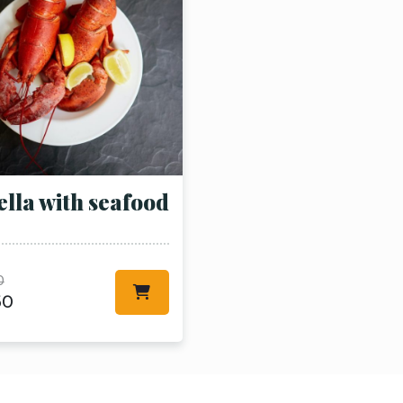
ella with seafood
0
50