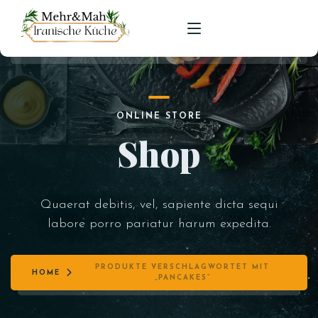
HOME
ONLINE STORE
SPEISEKARTE
Shop
RESERVIERUNGEN
Quaerat debitis, vel, sapiente dicta sequi
labore porro pariatur harum expedita.
PRODUKTE VERSCHLAGWORTET MIT
HOME
„PANCAKES“