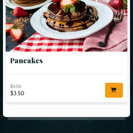
Pancakes
$
4.50
$
3.50