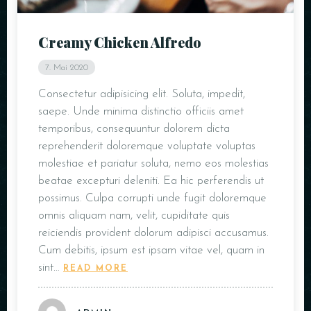
Creamy Chicken Alfredo
7. Mai 2020
Consectetur adipisicing elit. Soluta, impedit,
saepe. Unde minima distinctio officiis amet
temporibus, consequuntur dolorem dicta
reprehenderit doloremque voluptate voluptas
molestiae et pariatur soluta, nemo eos molestias
beatae excepturi deleniti. Ea hic perferendis ut
possimus. Culpa corrupti unde fugit doloremque
omnis aliquam nam, velit, cupiditate quis
reiciendis provident dolorum adipisci accusamus.
Cum debitis, ipsum est ipsam vitae vel, quam in
sint…
READ MORE